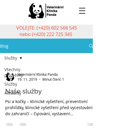
VOLEJTE: (+420)
602 568 545
nebo (+420)
222 725 345
Blog
Služby
Všechny
Veterinární Klinika Panda
příspěvky
19. 11. 2019
Minut čtení: 1
Služby
Naše služby
Aktuality
Psi a kočky – klinické vyšetření, preventivní
prohlídky, klinické vyšetření před vycestováním
do zahraničí – čipování, vystavení...